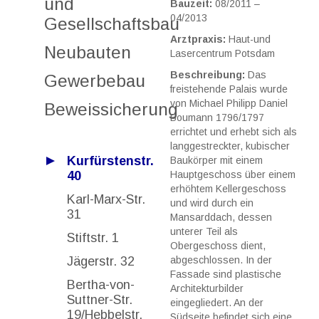
und
Bauzeit:
08/2011 –
04/2013
Gesellschaftsbau
Arztpraxis:
Haut-und
Neubauten
Lasercentrum Potsdam
Beschreibung:
Das
Gewerbebau
freistehende Palais wurde
von Michael Philipp Daniel
Beweissicherung
Boumann 1796/1797
errichtet und erhebt sich als
langgestreckter, kubischer
Kurfürstenstr.
Baukörper mit einem
40
Hauptgeschoss über einem
erhöhtem Kellergeschoss
Karl-Marx-Str.
und wird durch ein
31
Mansarddach, dessen
unterer Teil als
Stiftstr. 1
Obergeschoss dient,
Jägerstr. 32
abgeschlossen. In der
Fassade sind plastische
Bertha-von-
Architekturbilder
Suttner-Str.
eingegliedert. An der
19/Hebbelstr.
Südseite befindet sich eine