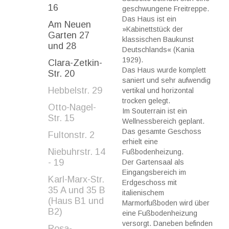
16
geschwungene Freitreppe.
Das Haus ist ein
Am Neuen
»Kabinettstück der
Garten 27
klassischen Baukunst
und 28
Deutschlands« (Kania
1929).
Clara-Zetkin-
Das Haus wurde komplett
Str. 20
saniert und sehr aufwendig
Hebbelstr. 29
vertikal und horizontal
trocken gelegt.
Otto-Nagel-
Im Souterrain ist ein
Str. 15
Wellnessbereich geplant.
Das gesamte Geschoss
Fultonstr. 2
erhielt eine
Niebuhrstr. 14
Fußbodenheizung.
- 19
Der Gartensaal als
Eingangsbereich im
Karl-Marx-Str.
Erdgeschoss mit
35 A und 35 B
italienischem
(Haus B1 und
Marmorfußboden wird über
B2)
eine Fußbodenheizung
versorgt. Daneben befinden
Rosa-