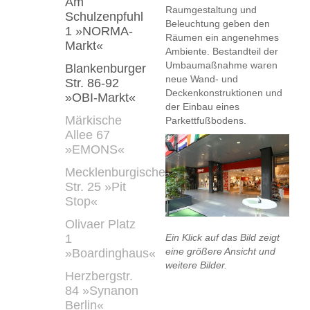
Am
Raumgestaltung und
Schulzenpfuhl
Beleuchtung geben den
1 »NORMA-
Räumen ein angenehmes
Markt«
Ambiente. Bestandteil der
Umbaumaßnahme waren
Blankenburger
neue Wand- und
Str. 86-92
Deckenkonstruktionen und
»OBI-Markt«
der Einbau eines
Märkische
Parkettfußbodens.
Allee 67
»EMONS«
Mecklenburgische
Str. 25 »Pit
Stop«
Olivaer Platz
1
Ein Klick auf das Bild zeigt
eine größere Ansicht und
»Boardinghaus«
weitere Bilder.
Herzbergstr.
84 »Synanon
Berlin«