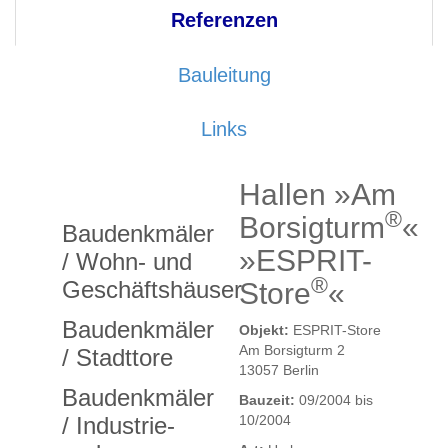
Referenzen
Bauleitung
Links
Hallen »Am
®
Borsigturm
«
Baudenkmäler
»ESPRIT-
/ Wohn- und
®
Geschäftshäuser
Store
«
Baudenkmäler
Objekt:
ESPRIT-Store
Am Borsigturm 2
/ Stadttore
13057 Berlin
Baudenkmäler
Bauzeit:
09/2004 bis
/ Industrie-
10/2004