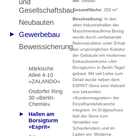
und
Art:
Umbau
Gesellschaftsbau
Gesamtfläche:
250 m²
Beschreibung:
In den
Neubauten
alten Industriehallen der
Maschinenbaufirma Borsig
Gewerbebau
wurde durch umfassende
Rekonstruktion unter Erhalt
Beweissicherung
der ursprünglichen Kubatur
der Gebäude ein modernes
Einkaufszentrums »Am
Borsigturm« in Berlin-Tegel
Märkische
gebaut. Mit viel Liebe zum
Allee 4-10
Detail wurde neben dem
»ZALANDO«
ESPRIT-Store eine Vielzahl
Osdorfer Ring
von bekannten
30 »Berlin-
»Kundenmagneten« der
Chemie«
Einzelhandelsbranche
integriert. Im Erdgeschoss
Hallen am
lädt der Store zum
Borsigturm
Verweilen vor
»Esprit«
Schaufenstern und im
Laden ein. Moderne